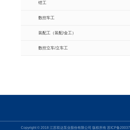
镗工
数控车工
装配工（装配/金工）
数控立车/立车工
Copyright © 2018 江苏双达泵业股份有限公司 版权所有
苏ICP备2003